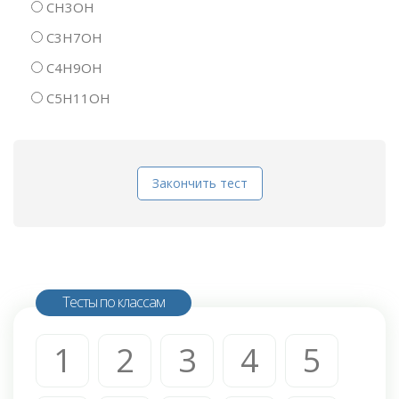
CH3OH
C3H7OH
C4H9OH
C5H11OH
Закончить тест
Тесты по классам
1
2
3
4
5