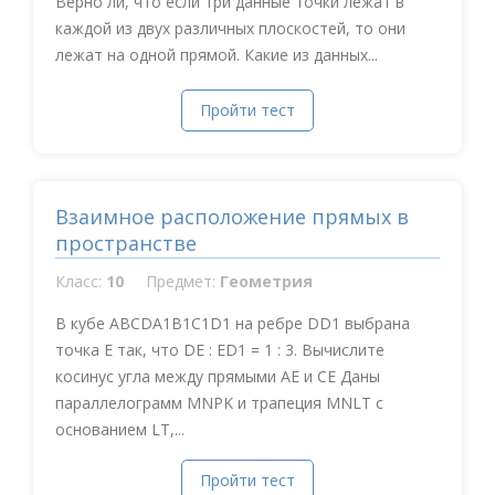
Верно ли, что если три данные точки лежат в
каждой из двух различных плоскостей, то они
лежат на одной прямой. Какие из данных...
Пройти тест
Взаимное расположение прямых в
пространстве
Класс:
10
Предмет:
Геометрия
В кубе ABCDA1B1C1D1 на ребре DD1 выбрана
точка Е так, что DE : ED1 = 1 : 3. Вычислите
косинус угла между прямыми АЕ и СE Даны
параллелограмм MNPK и трапеция MNLT с
основанием LT,...
Пройти тест