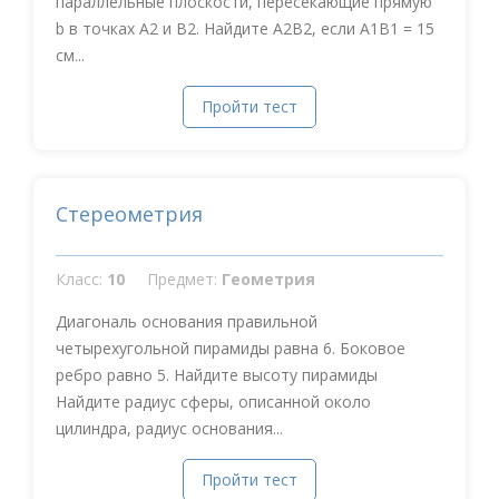
параллельные плоскости, пересекающие прямую
b в точках А2 и В2. Найдите А2В2, если А1В1 = 15
см...
Пройти тест
Стереометрия
Класс:
10
Предмет:
Геометрия
Диагональ основания правильной
четырехугольной пирамиды равна 6. Боковое
ребро равно 5. Найдите высоту пирамиды
Найдите радиус сферы, описанной около
цилиндра, радиус основания...
Пройти тест