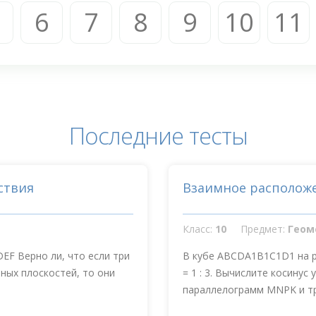
6
7
8
9
10
11
Последние тесты
ствия
Взаимное располож
Класс:
10
Предмет:
Геом
EF Верно ли, что если три
В кубе ABCDA1B1C1D1 на ре
чных плоскостей, то они
= 1 : 3. Вычислите косинус
параллелограмм MNPK и тр