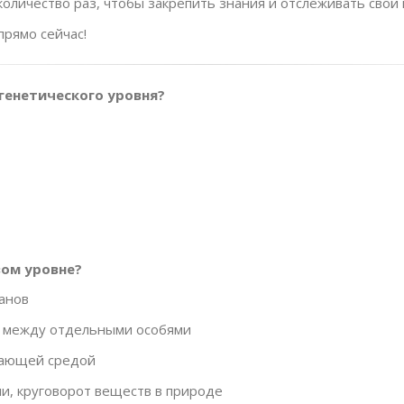
оличество раз, чтобы закрепить знания и отслеживать свой 
прямо сейчас!
генетического уровня?
вом уровне?
анов
я между отдельными особями
жающей средой
, круговорот веществ в природе