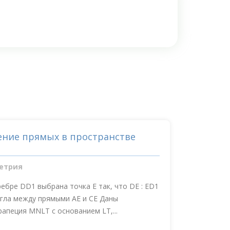
ение прямых в пространстве
етрия
бре DD1 выбрана точка Е так, что DE : ED1
 угла между прямыми АЕ и СE Даны
апеция MNLT с основанием LT,...