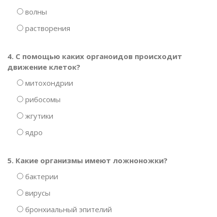
волны
растворения
4. С помощью каких органоидов происходит
движение клеток?
митохондрии
рибосомы
жгутики
ядро
5. Какие организмы имеют ложноножки?
бактерии
вирусы
бронхиальный эпителий