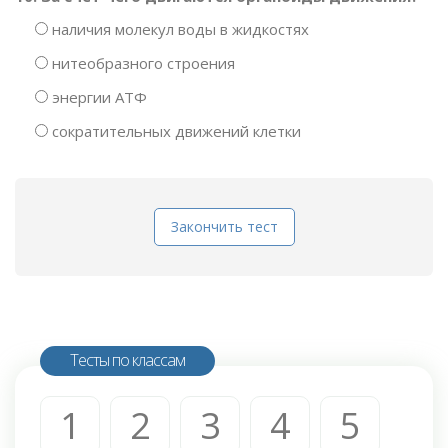
наличия молекул воды в жидкостях
нитеобразного строения
энергии АТФ
сократительных движений клетки
Закончить тест
Тесты по классам
1
2
3
4
5