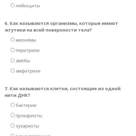
лейкоциты
6. Как называются организмы, которые имеют
жгутики на всей поверхности тела?
мионемы
перитрихи
амёбы
амфитрихи
7. Как называются клетки, состоящие из одной
нити ДНК?
бактерии
прокариоты
эукариоты