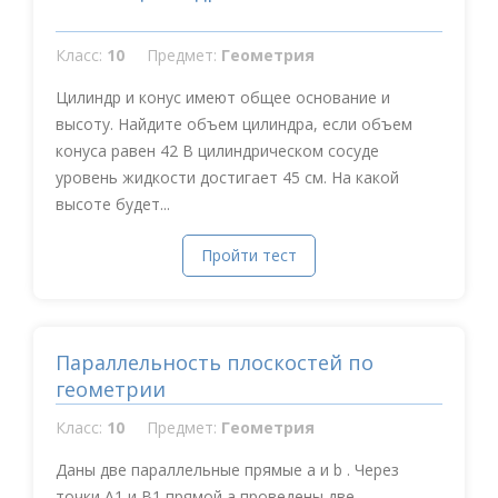
Класс:
10
Предмет:
Геометрия
Цилиндр и конус имеют общее основание и
высоту. Найдите объем цилиндра, если объем
конуса равен 42 В цилиндрическом сосуде
уровень жидкости достигает 45 см. На какой
высоте будет...
Пройти тест
Параллельность плоскостей по
геометрии
Класс:
10
Предмет:
Геометрия
Даны две параллельные прямые a и b . Через
точки А1 и В1 прямой a проведены две