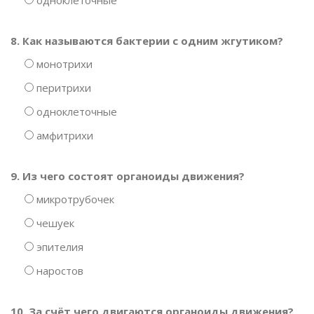
одноклеточные
8. Как называются бактерии с одним жгутиком?
монотрихи
перитрихи
одноклеточные
амфитрихи
9. Из чего состоят органоиды движения?
микротрубочек
чешуек
эпителия
наростов
10. За счёт чего двигаются органоиды движения?