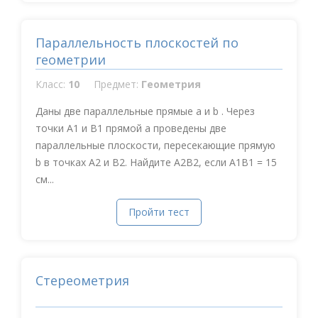
Параллельность плоскостей по
геометрии
Класс:
10
Предмет:
Геометрия
Даны две параллельные прямые a и b . Через
точки А1 и В1 прямой a проведены две
параллельные плоскости, пересекающие прямую
b в точках А2 и В2. Найдите А2В2, если А1В1 = 15
см...
Пройти тест
Стереометрия