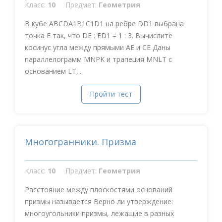
Класс:
10
Предмет:
Геометрия
В кубе ABCDA1B1C1D1 на ребре DD1 выбрана
точка Е так, что DE : ED1 = 1 : 3. Вычислите
косинус угла между прямыми АЕ и СE Даны
параллелограмм MNPK и трапеция MNLT с
основанием LT,...
Пройти тест
Многогранники. Призма
Класс:
10
Предмет:
Геометрия
Расстояние между плоскостями оснований
призмы называется Верно ли утверждение:
многоугольники призмы, лежащие в разных