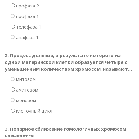
профаза 2
профаза 1
телофаза 1
анафаза 1
2. Процесс деления, в результате которого из
одной материнской клетки образуется четыре с
уменьшенным количеством хромосом, называют…
митозом
амитозом
мейозом
клеточный цикл
3. Попарное сближение гомологичных хромосом
называется…