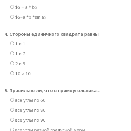
$S = a * b$
$S=a *b *sin a$
4. Стороны единичного квадрата равны
1 и 1
1 и 2
2 и 3
10 и 10
5. Правильно ли, что в прямоугольника…
все углы по 60
все углы по 80
все углы по 90
все углы разной градусной меры