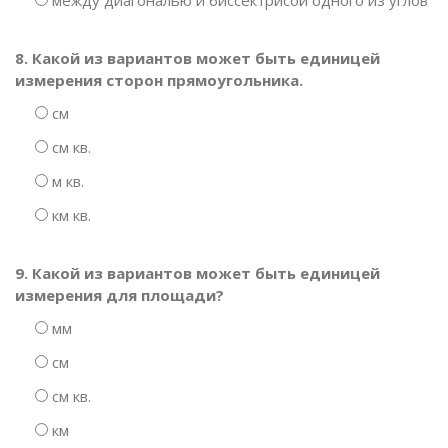
между диагональю и биссектрисой одного из углов
8. Какой из вариантов может быть единицей
измерения сторон прямоугольника.
см
см кв.
м кв.
км кв.
9. Какой из вариантов может быть единицей
измерения для площади?
мм
см
см кв.
км