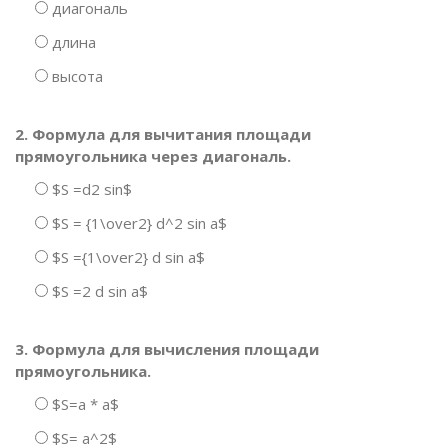
диагональ
длина
высота
2. Формула для вычитания площади
прямоугольника через диагональ.
$S =d2 sin$
$S = {1\over2} d^2 sin a$
$S ={1\over2} d sin a$
$S =2 d sin a$
3. Формула для вычисления площади
прямоугольника.
$S=a * a$
$S= a^2$