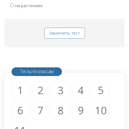
на растениях
Закончить тест
Тесты по классам
1
2
3
4
5
6
7
8
9
10