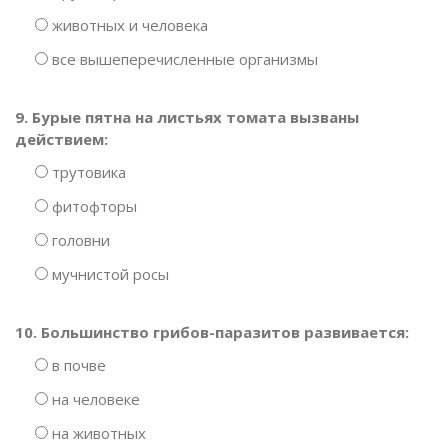
животных и человека
все вышеперечисленные организмы
9. Бурые пятна на листьях томата вызваны
действием:
трутовика
фитофторы
головни
мучнистой росы
10. Большинство грибов-паразитов развивается:
в почве
на человеке
на животных