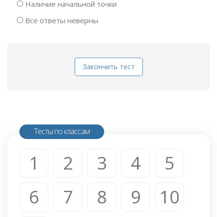
Наличие начальной точки
Все ответы неверны
Закончить тест
Тесты по классам
1
2
3
4
5
6
7
8
9
10