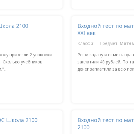
Школа 2100
Входной тест по ма
XXI век
Класс:
3
Предмет:
Мате
колу привезли 2 упаковки
Реши задачу и отметь пра
е. Сколько учебников
заплатили 48 рублей. По т
"...
денег заплатили за всю поку
ОС Школа 2100
Входной тест по мат
2100