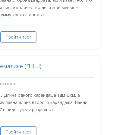
равна сторона квадрата, если известно, что
ом числе количество десятков меньше
умму трёх слагаемых,...
Пройти тест
тематике (ПНШ)
матика
13 Длина одного карандаша 1дм 2 см, а
ему равна длина второго карандаша. Найди
 в виде суммы разрядных...
Пройти тест