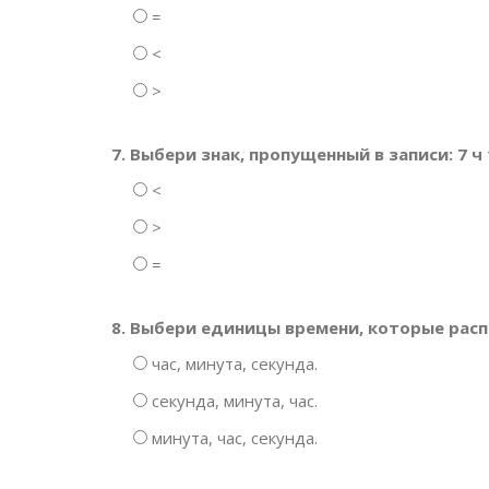
=
<
>
7. Выбери знак, пропущенный в записи: 7 ч 10 
<
>
=
8. Выбери единицы времени, которые рас
час, минута, секунда.
секунда, минута, час.
минута, час, секунда.