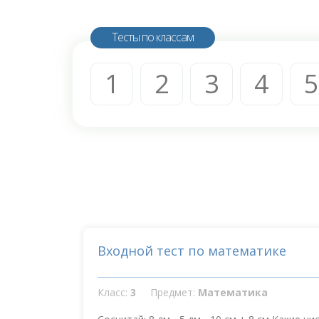
Тесты по классам
1
2
3
4
5
Входной тест по математике
Класс:
3
Предмет:
Математика