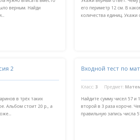
числа нужно вписать вместо
Укажи верный ответ. Чему 
 было верным. Найди
его периметр 12 см. В как
..
количества единиц. Укажи с
сия 2
Входной тест по ма
Класс:
3
Предмет:
Мате
аринов в трёх таких
Найдите сумму чисел 57 и 
е. Альбом стоит 20 р., а
второй в 3 раза короче. Ч
оже...
правильную запись числа 57