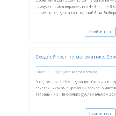
Сосчитай: 8 дм - 5 дм - 10 см + 8 см Какие 
пропуска,чтобы неравенство 4+ 9 > ,,,,,,+ 8
периметр квадрата со стороной 6 см. Выбери.
Пройти тест
Входной тест по математике. Вер
Класс:
3
Предмет:
Математика
В одном пакете 5 мандаринов. Сколько манд
пакетах. В каком выражении записано частно
тетрадь - 7 р. На сколько рублей альбом дор
Пройти тест