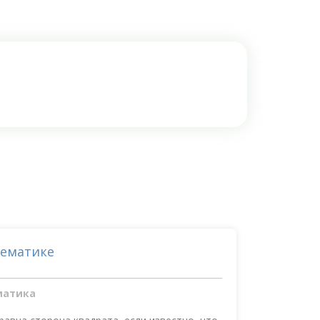
тематике
матика