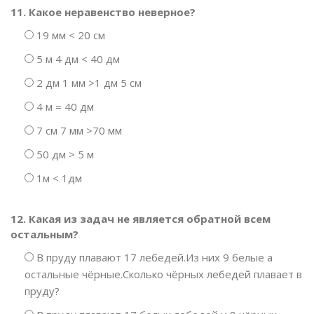
11. Какое неравенство неверное?
19 мм < 20 см
5 м 4 дм < 40 дм
2 дм 1 мм >1 дм 5 см
4 м = 40 дм
7 см 7 мм >70 мм
50 дм > 5 м
1м < 1дм
12. Какая из задач не является обратной всем
остальным?
В пруду плавают 17 лебедей.Из них 9 белые а
остальные чёрные.Сколько чёрных лебедей плавает в
пруду?