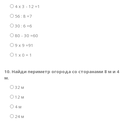
4 х 3 - 12 =1
56 : 8 =7
30 : 6 =6
80 - 30 =60
9 х 9 =91
1 х 0 = 1
10. Найди периметр огорода со сторанами 8 м и 4
м.
32 м
12 м
4 м
24 м