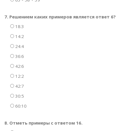
7. Решением каких примеров является ответ 6?
18:3
14:2
24:4
36:6
42:6
12:2
42:7
30:5
60:10
8. Отметь примеры с ответом 16.