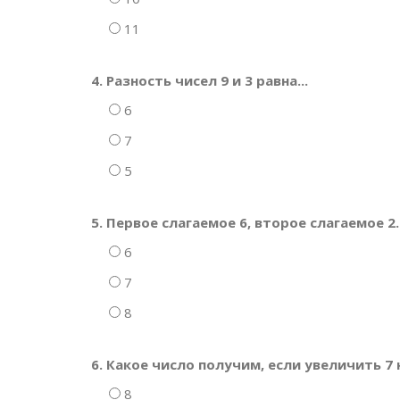
11
4. Разность чисел 9 и 3 равна...
6
7
5
5. Первое слагаемое 6, второе слагаемое 2
6
7
8
6. Какое число получим, если увеличить 7 
8