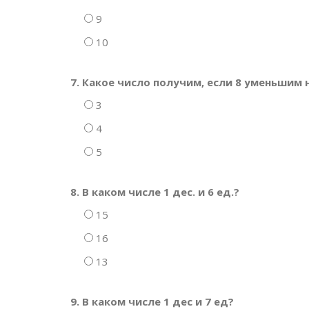
9
10
7. Какое число получим, если 8 уменьшим н
3
4
5
8. В каком числе 1 дес. и 6 ед.?
15
16
13
9. В каком числе 1 дес и 7 ед?