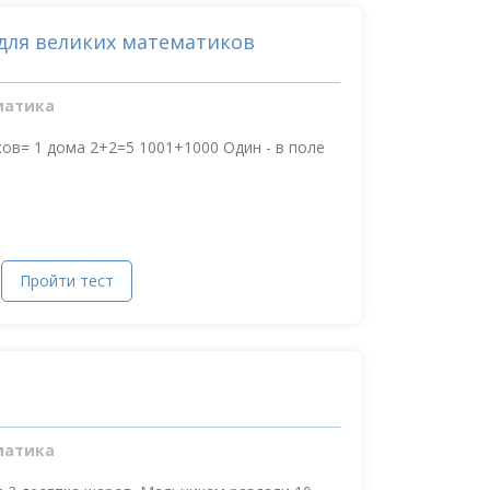
для великих математиков
матика
ов= 1 дома 2+2=5 1001+1000 Один - в поле
Пройти тест
матика