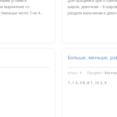
вными углами и
Для праздника приготовили
ри выражение со
шаров, девочкам – 8 шаро
Уменьши число 7 на 4...
раздали мальчикам и девочк
Больше, меньше, ра
Класс:
1
Предмет:
Мате
7...1 4...3 8...8 1...10 2...9