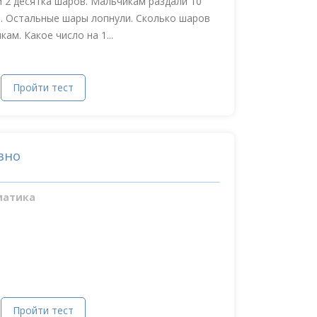
 2 десятка шаров. Мальчикам раздали 10
в. Остальные шары лопнули. Сколько шаров
ам. Какое число на 1...
Пройти тест
вно
матика
Пройти тест