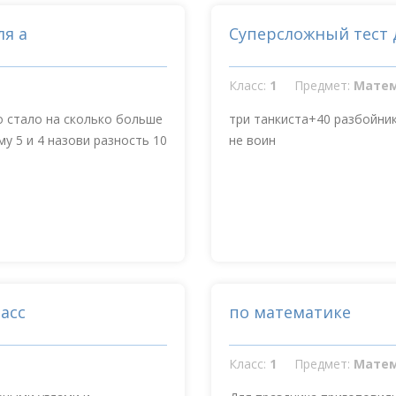
ля а
Суперсложный тест 
Класс:
1
Предмет:
Мате
о стало на сколько больше
три танкиста+40 разбойник
му 5 и 4 назови разность 10
не воин
асс
по математике
Класс:
1
Предмет:
Мате