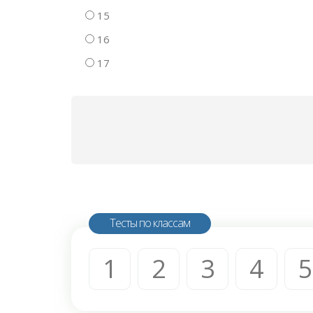
15
16
17
Тесты по классам
1
2
3
4
5