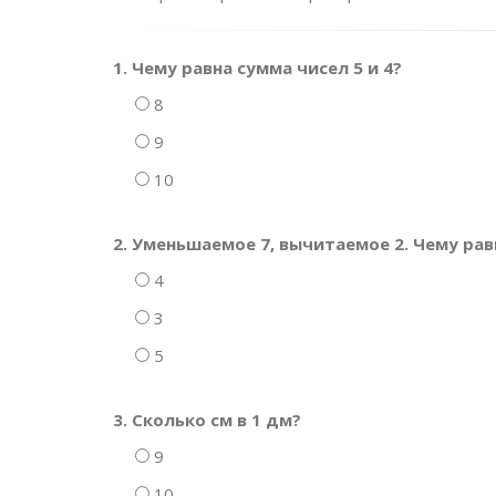
1. Чему равна сумма чисел 5 и 4?
8
9
10
2. Уменьшаемое 7, вычитаемое 2. Чему рав
4
3
5
3. Сколько см в 1 дм?
9
10