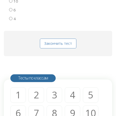
10
6
4
Закончить тест
Тесты по классам
1
2
3
4
5
6
7
8
9
10