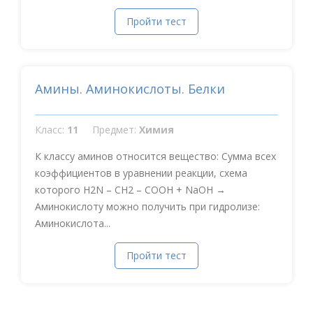
Пройти тест
Амины. Аминокислоты. Белки
Класс:
11
Предмет:
Химия
К классу аминов относится вещество: Сумма всех
коэффициентов в уравнении реакции, схема
которого Н2N – CН2 – СООН + NaOH →
Аминокислоту можно получить при гидролизе:
Аминокислота...
Пройти тест