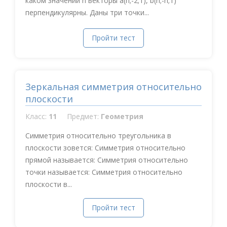
каком значении n векторы a(n;-2;1), b(n;-n;1)
перпендикулярны. Даны три точки...
Пройти тест
Зеркальная симметрия относительно
плоскости
Класс:
11
Предмет:
Геометрия
Симметрия относительно треугольника в
плоскости зовется: Симметрия относительно
прямой называется: Симметрия относительно
точки называется: Симметрия относительно
плоскости в...
Пройти тест