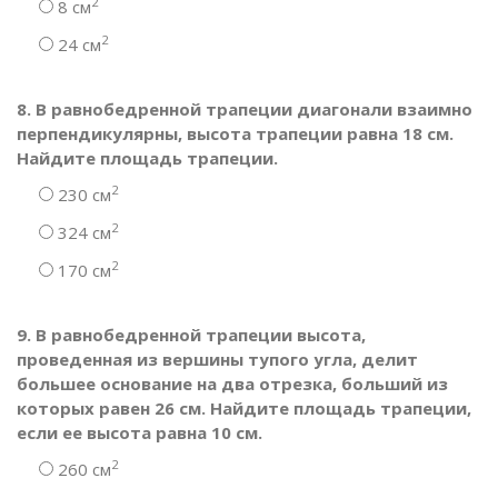
2
8 см
2
24 см
8. В равнобедренной трапеции диагонали взаимно
перпендикулярны, высота трапеции равна 18 см.
Найдите площадь трапеции.
2
230 см
2
324 см
2
170 см
9. В равнобедренной трапеции высота,
проведенная из вершины тупого угла, делит
большее основание на два отрезка, больший из
которых равен 26 см. Найдите площадь трапеции,
если ее высота равна 10 см.
2
260 см