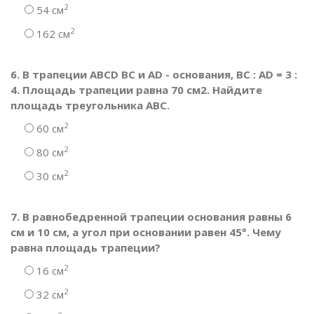
2
54 см
2
162 см
6. В трапеции ABCD BC и AD - основания, BC : AD = 3 :
4. Площадь трапеции равна 70 см2. Найдите
площадь треугольника АВС.
2
60 см
2
80 см
2
30 см
7. В равнобедренной трапеции основания равны 6
см и 10 см, а угол при основании равен 45°. Чему
равна площадь трапеции?
2
16 см
2
32 см