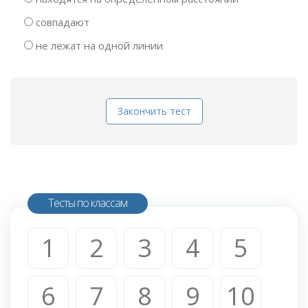
совпадают
не лежат на одной линии
Закончить тест
Тесты по классам
1
2
3
4
5
6
7
8
9
10