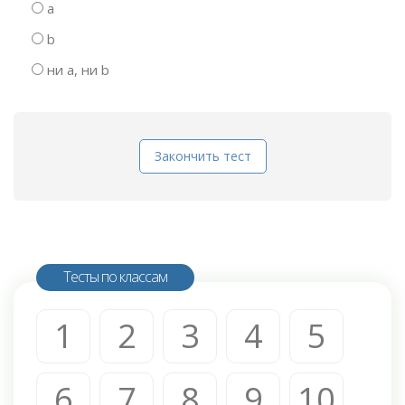
a
b
ни a, ни b
Закончить тест
Тесты по классам
1
2
3
4
5
6
7
8
9
10