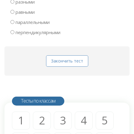
разными
равными
параллельными
перпендикулярными
Закончить тест
Тесты по классам
1
2
3
4
5