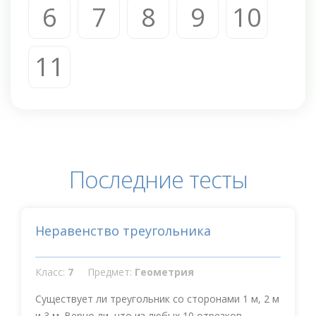
6
7
8
9
10
11
Последние тесты
Неравенство треугольника
Класс:
7
Предмет:
Геометрия
Существует ли треугольник со сторонами 1 м, 2 м
и 3 м. Верно ли, что из любых 10 отрезков