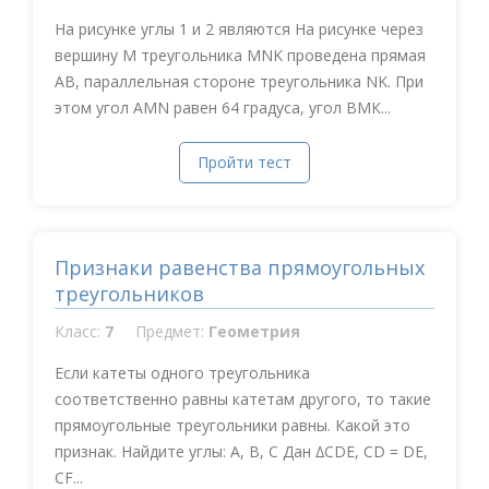
На рисунке углы 1 и 2 являются На рисунке через
вершину М треугольника MNK проведена прямая
АВ, параллельная стороне треугольника NK. При
этом угол АMN равен 64 градуса, угол ВМК...
Пройти тест
Признаки равенства прямоугольных
треугольников
Класс:
7
Предмет:
Геометрия
Если катеты одного треугольника
соответственно равны катетам другого, то такие
прямоугольные треугольники равны. Какой это
признак. Найдите углы: A, B, C Дан ∆CDE, CD = DE,
CF...