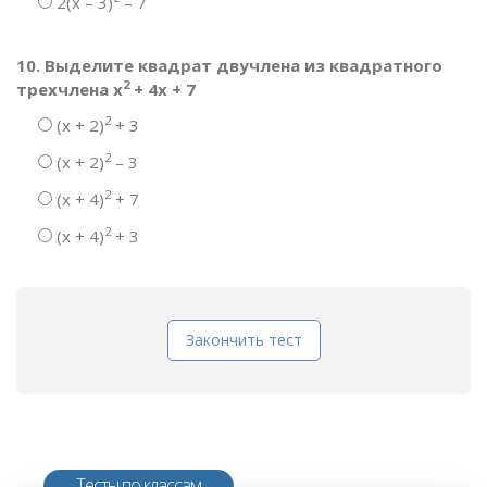
2(х – 3)
– 7
10. Выделите квадрат двучлена из квадратного
2
трехчлена х
+ 4х + 7
2
(х + 2)
+ 3
2
(х + 2)
– 3
2
(х + 4)
+ 7
2
(х + 4)
+ 3
Закончить тест
Тесты по классам