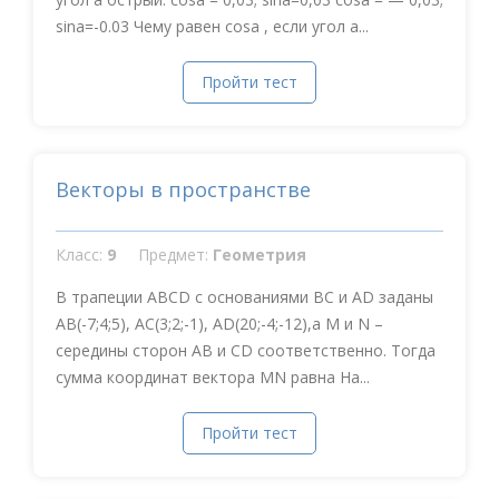
sina=-0.03 Чему равен cosa , если угол a...
Пройти тест
Векторы в пространстве
Класс:
9
Предмет:
Геометрия
В трапеции АВСD с основаниями ВС и АD заданы
AB(-7;4;5), AC(3;2;-1), AD(20;-4;-12),а М и N –
середины сторон АВ и СD соответственно. Тогда
сумма координат вектора MN равна На...
Пройти тест