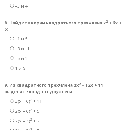
–3 и 4
2
8. Найдите корни квадратного трехчлена х
+ 6х +
5:
–1 и 5
–5 и –1
–5 и 1
1 и 5
2
9. Из квадратного трехчлена 2х
– 12х + 11
выделите квадрат двучлена:
2
2(х – 6)
+ 11
2
2(х – 6)
+ 5
2
2(х – 3)
+ 2
2