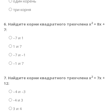
один корень
три корня
2
6. Найдите корни квадратного трехчлена х
+ 8х +
7:
–7 и 1
1 и 7
–7 и –1
–1 и 7
2
7. Найдите корни квадратного трехчлена х
+ 7х +
12:
–4 и –3
-4 и 3
3 и 4