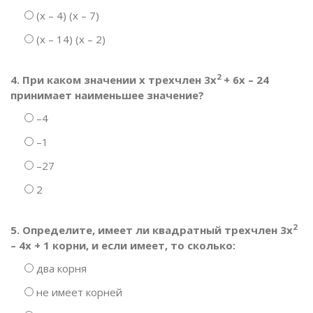
(х – 4) (х – 7)
(х – 14) (х – 2)
2
4. При каком значении х трехчлен 3х
+ 6х – 24
принимает наименьшее значение?
–4
–1
–27
2
2
5. Определите, имеет ли квадратный трехчлен 3х
– 4х + 1 корни, и если имеет, то сколько:
два корня
не имеет корней