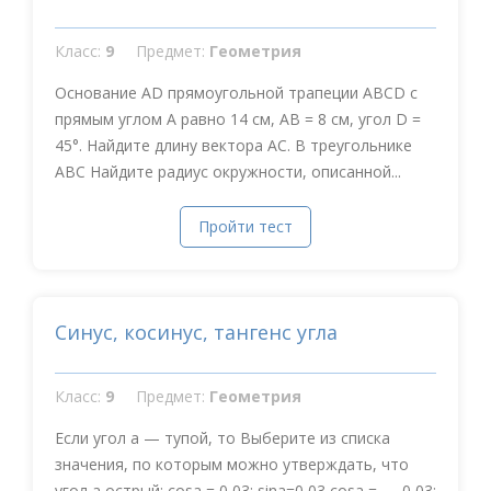
Класс:
9
Предмет:
Геометрия
Основание AD прямоугольной трапеции ABCD с
прямым углом А равно 14 см, АВ = 8 см, угол D =
45°. Найдите длину вектора АС. В треугольнике
АВС Найдите радиус окружности, описанной...
Пройти тест
Синус, косинус, тангенс угла
Класс:
9
Предмет:
Геометрия
Если угол a — тупой, то Выберите из списка
значения, по которым можно утверждать, что
угол a острый: cosa = 0,03; sina=0,03 cosa = — 0,03;