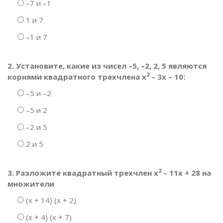
–7 и –1
1 и 7
–1 и 7
2. Установите, какие из чисел –5, –2, 2, 5 являются
2
корнями квадратного трехчлена х
– 3х – 10:
–5 и –2
–5 и 2
–2 и 5
2 и 5
2
3. Разложите квадратный трехчлен х
– 11х + 28 на
множители
(х + 14) (х + 2)
(х + 4) (х + 7)