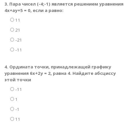
3. Пара чисел (-4;-1) является решением уравнения
4х+ау+5 = 0, если а равно:
11
21
-21
-11
4. Ордината точки, принадлежащей графику
уравнения 6х+2у = 2, равна 4. Найдите абсциссу
этой точки
-11
1
-1
11