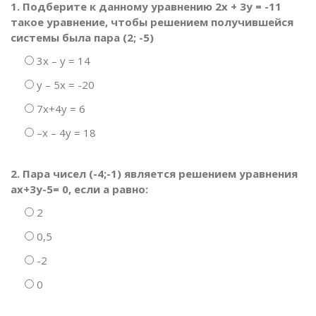
1. Подберите к данному уравнению 2х + 3у = -11
такое уравнение, чтобы решением получившейся
системы была пара (2; -5)
3х – у = 14
у – 5х = -20
7х+4у = 6
–х – 4у = 18
2. Пара чисел (-4;-1) является решением уравнения
ах+3у-5= 0, если а равно:
2
0,5
-2
0