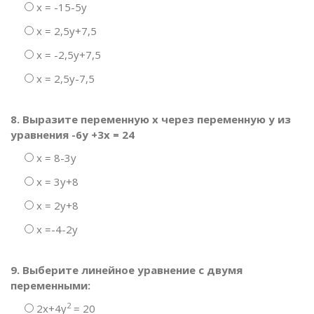
х = -15-5у
х = 2,5у+7,5
х = -2,5у+7,5
х = 2,5у-7,5
8. Выразите переменную х через переменную у из
уравнения -6у +3х = 24
х = 8-3у
х = 3у+8
х = 2у+8
х =-4-2у
9. Выберите линейное уравнение с двумя
переменными:
2
2х+4у
= 20