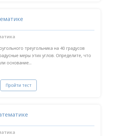
тематике
матика
оугольного треугольника на 40 градусов
радусные меры этих углов. Определите, что
ли основание...
Пройти тест
атематике
матика