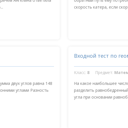
 причём Ангелина ответила
обратный путь ему потребо
..
скорость катера, если скоро
Входной тест по гео
Класс:
8
Предмет:
Мате
умма двух углов равна 148
На какое наибольшее числ
ронними углами Разность
разделить равнобедренный
угла при основании равноб