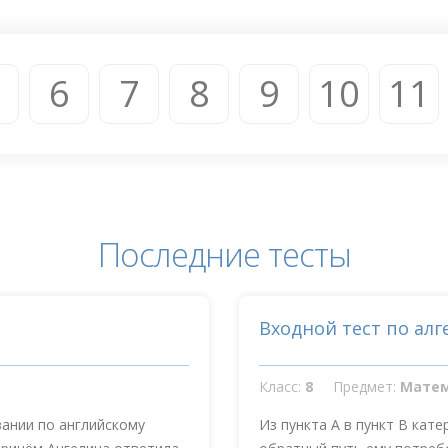
6
7
8
9
10
11
Последние тесты
Входной тест по алг
Класс:
8
Предмет:
Мате
вании по английскому
Из пункта А в пункт В кате