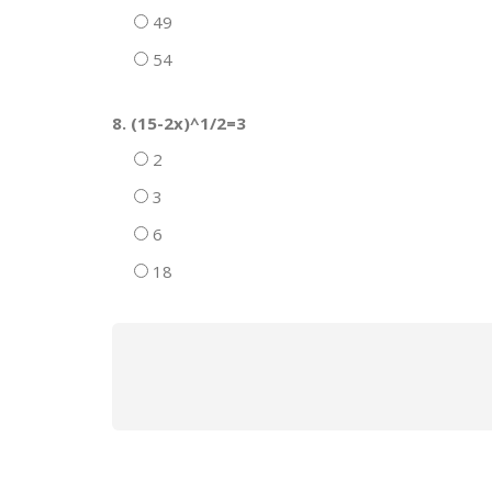
49
54
8. (15-2x)^1/2=3
2
3
6
18