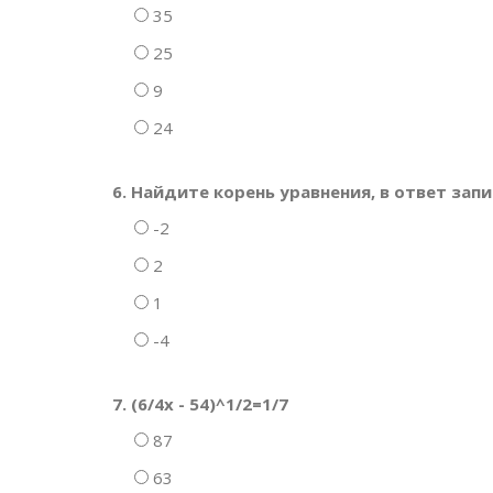
35
25
9
24
6. Найдите корень уравнения, в ответ зап
-2
2
1
-4
7. (6/4x - 54)^1/2=1/7
87
63