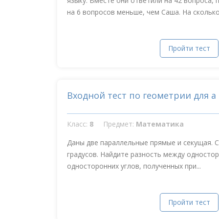
языку. Вместе они ответили на 42 вопроса,
на 6 вопросов меньше, чем Саша. На сколько.
Пройти тест
Входной тест по геометрии для а
Класс:
8
Предмет:
Математика
Даны две параллельные прямые и секущая. С
градусов. Найдите разность между односто
односторонних углов, полученных при...
Пройти тест