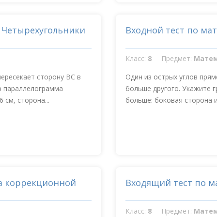
. Четырехугольники
Входной тест по ма
Класс:
8
Предмет:
Мате
пересекает сторону ВС в
Один из острых углов прям
тр параллелограмма
больше другого. Укажите г
см, сторона...
больше: боковая сторона и
 а коррекционной
Входящий тест по м
Класс:
8
Предмет:
Мате