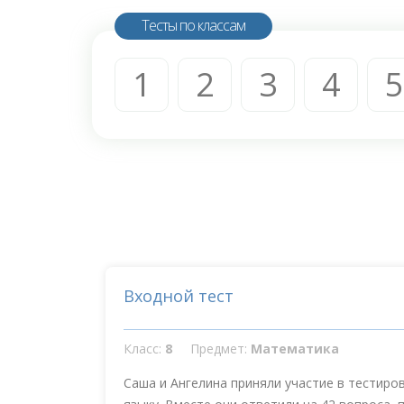
Тесты по классам
1
2
3
4
5
Входной тест
Класс:
8
Предмет:
Математика
Саша и Ангелина приняли участие в тестиро