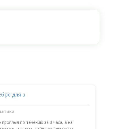
ебре для а
матика
р проплыл по течению за 3 часа, а на