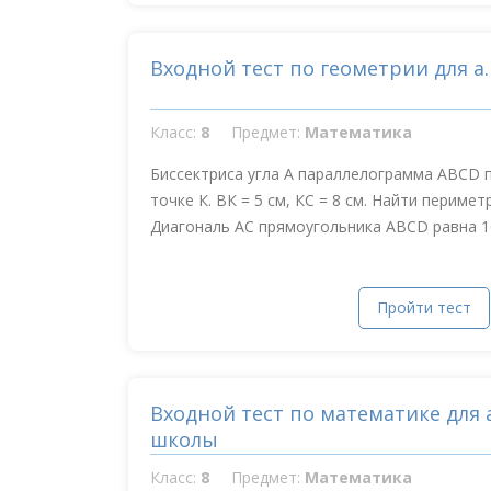
Входной тест по геометрии для а
Класс:
8
Предмет:
Математика
Биссектриса угла А параллелограмма АВСD 
точке К. ВК = 5 см, КС = 8 см. Найти периме
Диагональ АС прямоугольника АВСD равна 16 
Пройти тест
Входной тест по математике для
школы
Класс:
8
Предмет:
Математика