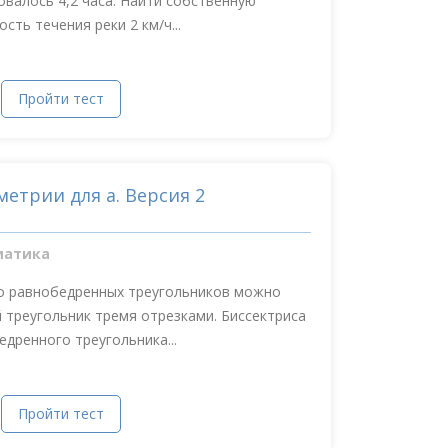
валось 4,2 часа. Найти собственную
сть течения реки 2 км/ч...
Пройти тест
метрии для а. Версия 2
матика
о равнобедренных треугольников можно
 треугольник тремя отрезками. Биссектриса
едренного треугольника...
Пройти тест