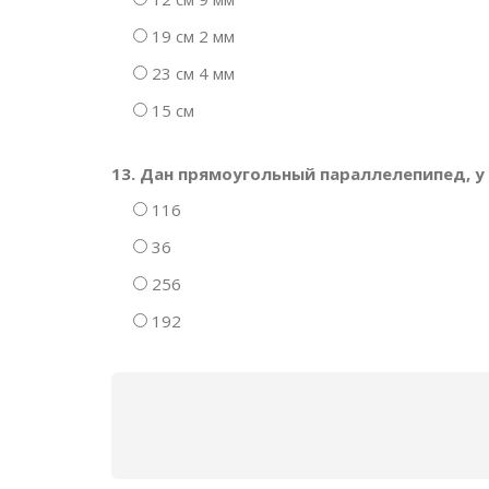
19 см 2 мм
23 см 4 мм
15 см
13. Дан прямоугольный параллелепипед, у 
116
36
256
192