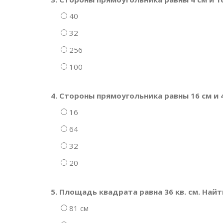
40
32
256
100
4. Стороны прямоугольника равны 16 см и
16
64
32
20
5. Площадь квадрата равна 36 кв. см. Най
81 см