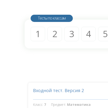
Тесты по классам
1
2
3
4
5
Входной тест. Версия 2
Класс:
7
Предмет:
Математика