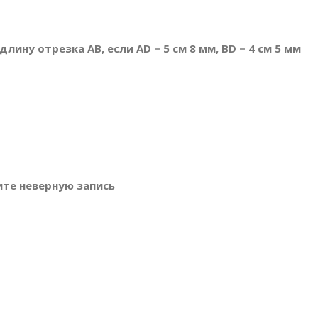
лину отрезка АВ, если АD = 5 см 8 мм, ВD = 4 см 5 мм
ите неверную запись