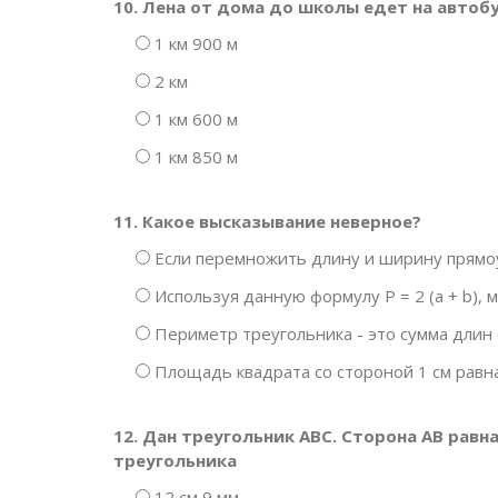
10. Лена от дома до школы едет на автоб
1 км 900 м
2 км
1 км 600 м
1 км 850 м
11. Какое высказывание неверное?
Если перемножить длину и ширину прямоу
Используя данную формулу P = 2 (a + b), 
Периметр треугольника - это сумма длин 
Площадь квадрата со стороной 1 см равна 
12. Дан треугольник АВС. Сторона АВ равна
треугольника
12 см 9 мм