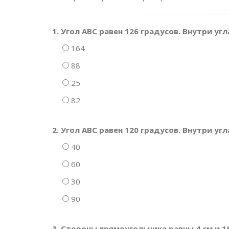
1. Угол АВС равен 126 градусов. Внутри угл
164
88
25
82
2. Угол АВС равен 120 градусов. Внутри уг
40
60
30
90
3. Стороны прямоугольника равны 4 см и 