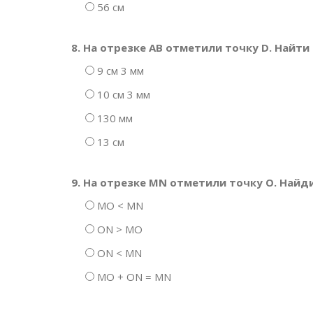
56 см
8. На отрезке АВ отметили точку D. Найти д
9 см 3 мм
10 см 3 мм
130 мм
13 см
9. На отрезке MN отметили точку О. Найд
MO < MN
ON > MO
ON < MN
MO + ON = MN