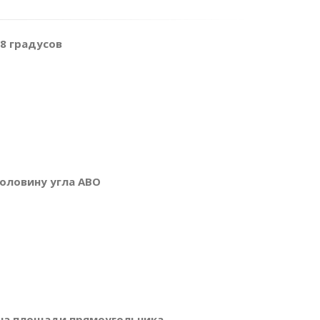
38 градусов
половину угла АВО
вна площади прямоугольника