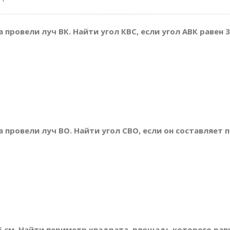
а провели луч ВК. Найти угол КВС, если угол АВК равен 
ла провели луч ВО. Найти угол СВО, если он составляет 
16 см. Найти периметр квадрата, площадь которого ра