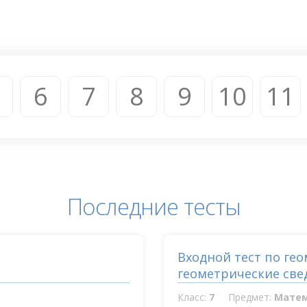
6
7
8
9
10
11
Последние тесты
Входной тест по ге
геометрические све
Класс:
7
Предмет:
Мате