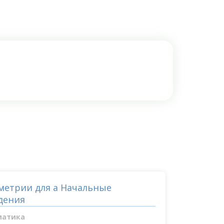
ометрии для а Начальные
дения
матика