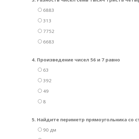
6883
313
7752
6683
4. Произведение чисел 56 и 7 равно
63
392
49
8
5. Найдите периметр прямоугольника со ст
90 дм