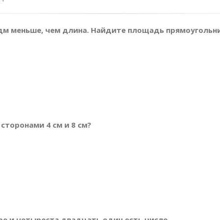
2 дм меньше, чем длина. Найдите площадь прямоугольни
сторонами 4 см и 8 см?
ыре и четыреста двадцать один есть число