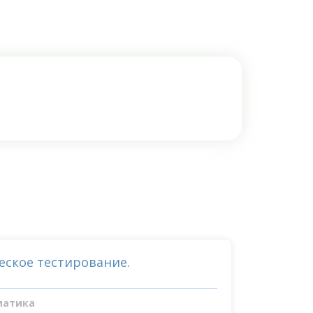
еское тестирование.
матика