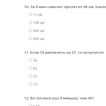
10. За 8 мин самолет пролетел 96 км. Како
12 км
768 км
480 км
960 км
11. Если 18 увеличить на 37, то получится
56
63
55
75
12. Во сколько раз 9 меньше, чем 45?
в 36