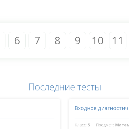
6
7
8
9
10
11
Последние тесты
Входное диагностич
Класс:
5
Предмет:
Мате