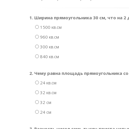
1. Ширина прямоугольника 30 см, что на 
1500 кв.см
960 кв.см
300 кв.см
840 кв.см
2. Чему равна площадь прямоугольника со 
24 кв.см
32 кв.см
32 см
24 см
3. Разность чисел семь тысяч триста чет