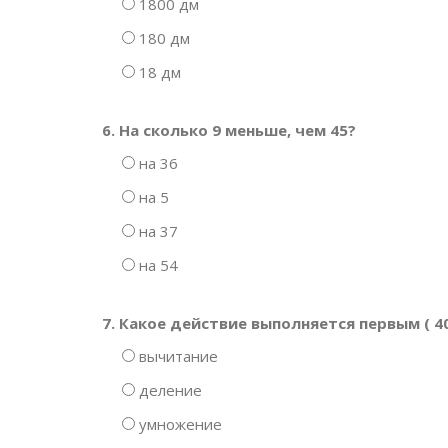
1800 дм
180 дм
18 дм
6. На сколько 9 меньше, чем 45?
на 36
на 5
на 37
на 54
7. Какое действие выполняется первым ( 400 
вычитание
деление
умножение