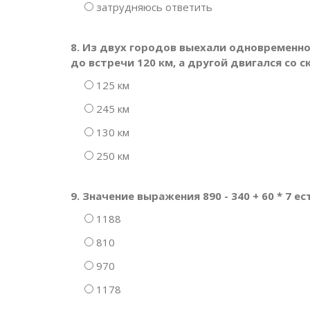
затрудняюсь ответить
8. Из двух городов выехали одновременно
до встречи 120 км, а другой двигался со 
125 км
245 км
130 км
250 км
9. Значение выражения 890 - 340 + 60 * 7 е
1188
810
970
1178