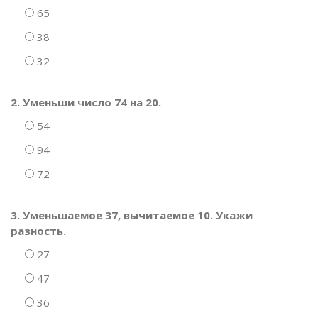
65
38
32
2. Уменьши число 74 на 20.
54
94
72
3. Уменьшаемое 37, вычитаемое 10. Укажи
разность.
27
47
36