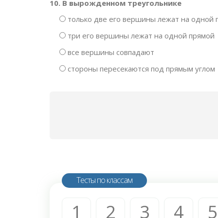
10. В вырожденном треугольнике
только две его вершины лежат на одной 
три его вершины лежат на одной прямой
все вершины совпадают
стороны пересекаются под прямым углом
Тесты по классам
1
2
3
4
5