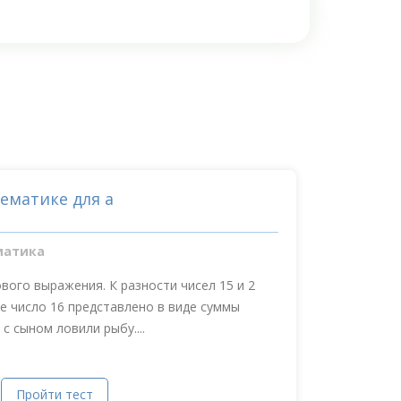
ематике для а
матика
вого выражения. К разности чисел 15 и 2
ае число 16 представлено в виде суммы
с сыном ловили рыбу....
Пройти тест