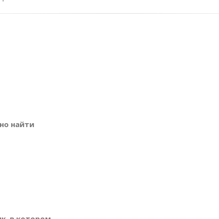
но найти
к, в котором