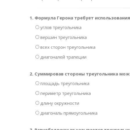
1. Формула Герона требует использования
углов треугольника
вершин треугольника
всех сторон треугольника
диагоналей трапеции
2. Суммировав стороны треугольника мож
площадь треугольника
периметр треугольника
длину окружности
диагональ прямоугольника
3. Равнобедренным называется треугольни