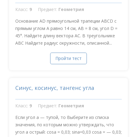
Класс:
9
Предмет:
Геометрия
Основание AD прямоугольной трапеции ABCD с
прямым углом А равно 14 см, АВ = 8 см, угол D =
45°. Найдите длину вектора АС. В треугольнике
АВС Найдите радиус окружности, описанной...
Пройти тест
Синус, косинус, тангенс угла
Класс:
9
Предмет:
Геометрия
Если угол a — тупой, то Выберите из списка
значения, по которым можно утверждать, что
угол a острый: cosa = 0,03; sina=0,03 cosa = — 0,03;