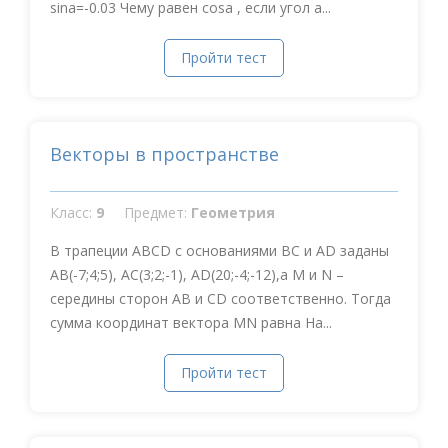
sina=-0.03 Чему равен cosa , если угол a...
Пройти тест
Векторы в пространстве
Класс:
9
Предмет:
Геометрия
В трапеции АВСD с основаниями ВС и АD заданы
AB(-7;4;5), AC(3;2;-1), AD(20;-4;-12),а М и N –
середины сторон АВ и СD соответственно. Тогда
сумма координат вектора MN равна На...
Пройти тест