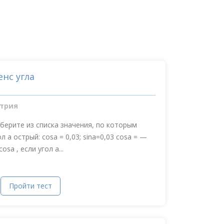
енс угла
трия
ыберите из списка значения, по которым
 a острый: cosa = 0,03; sina=0,03 cosa = —
osa , если угол a...
Пройти тест