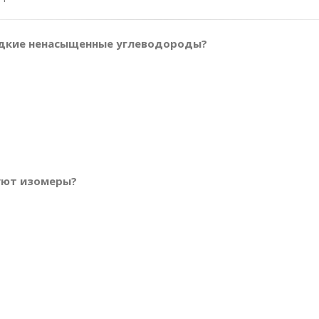
идкие ненасыщенные углеводороды?
зуют изомеры?