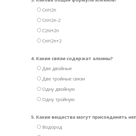
CnH2n
CnH2n-2
C2nH2n
CnH2n+2
4. Какие связи содержат алкины?
Две двойные
Две тройные связи
Одну двойную
Одну тройную
5. Какие вещества могут присоединять н
Водород