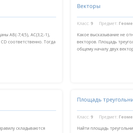
Векторы
Класс:
9
Предмет:
Геоме
 AB(-7;4;5), AC(3;2;-1),
Какое высказывание не от
и СD соответственно. Тогда
векторов. Площадь треугол
общему началу двух вектора
Площадь треугольн
Класс:
9
Предмет:
Геоме
 правилу складываются
Найти площадь треугольника