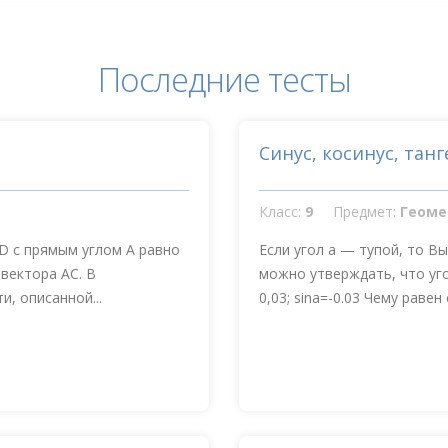
Последние тесты
Синус, косинус, танг
Класс:
9
Предмет:
Геоме
D с прямым углом А равно
Если угол a — тупой, то В
 вектора АС. В
можно утверждать, что угол
, описанной...
0,03; sina=-0.03 Чему равен c