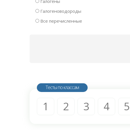
Галогены
Галогеноводороды
Все перечисленные
Тесты по классам
1
2
3
4
5