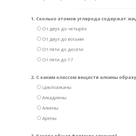
1. Сколько атомов углерода содержат ж
От двух до четырёх
От двух до восьми
От пяти до десяти
От пяти до 17
2. С каким классом веществ алкины обра
Циклоалканы
Алкадиены
Алкены
Арены
3. Какова общая формула алкенов?