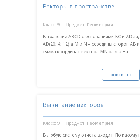
Векторы в пространстве
Класс:
9
Предмет:
Геометрия
В трапеции АВСD с основаниями ВС и АD заданы
AD(20;-4;-12),а М и N – середины сторон АВ 
сумма координат вектора MN равна На...
Пройти тест
Вычитание векторов
Класс:
9
Предмет:
Геометрия
В любую систему отчета входит: По какому