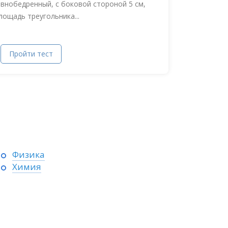
авнобедренный, с боковой стороной 5 см,
лощадь треугольника...
Пройти тест
Физика
Химия