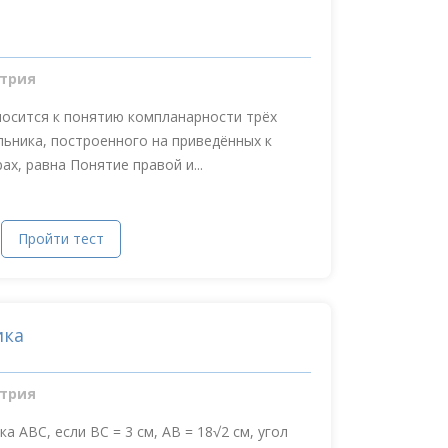
трия
носится к понятию компланарности трёх
ьника, построенного на приведённых к
х, равна Понятие правой и...
Пройти тест
ика
трия
 ABC, если BC = 3 см, AB = 18√2 см, угол