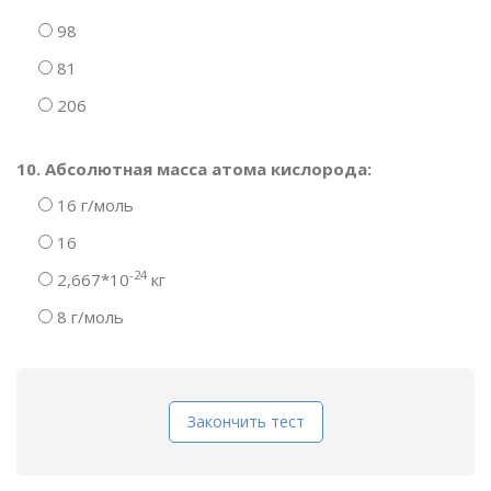
98
81
206
10. Абсолютная масса атома кислорода:
16 г/моль
16
-24
2,667*10
кг
8 г/моль
Закончить тест