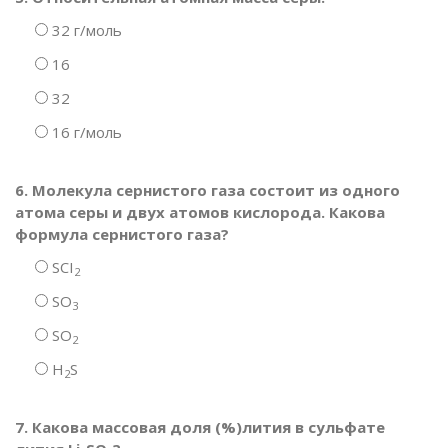
32 г/моль
16
32
16 г/моль
6. Молекула сернистого газа состоит из одного
атома серы и двух атомов кислорода. Какова
формула сернистого газа?
SCI
2
SO
3
SO
2
H
S
2
7. Какова массовая доля (%)лития в сульфате