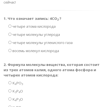
сейчас!
1. Что означает запись: 4CO
?
2
четыре атома кислорода
четыре молекулы углерода
четыре молекулы углекислого газа
восемь молекул кислорода
2. Формула молекулы вещества, которая состоит
из трех атомов калия, одного атома фосфора и
четырех атомов кислорода:
K
PO
4
3
K
P
O
3
4
K
P
O
4
3