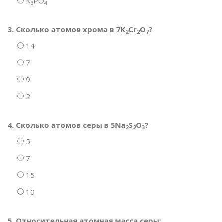
К
РО
3
4
3. Сколько атомов хрома в 7K
Cr
O
?
2
2
7
14
7
9
2
4. Сколько атомов серы в 5Na
S
O
?
2
2
3
5
7
15
10
5. Относительная атомная масса серы: