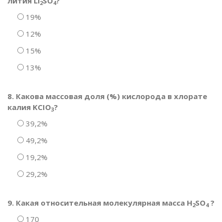
лития Li
SO
?
2
4
19%
12%
15%
13%
8. Какова массовая доля (%) кислорода в хлорате
калия KCIO
?
3
39,2%
49,2%
19,2%
29,2%
9. Какая относительная молекулярная масса H
SO
?
2
4
170