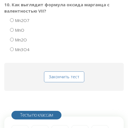
10. Как выглядит формула оксида марганца с
валентностью VII?
Mn2O7
MnO
Mn2O
Mn3O4
Закончить тест
Тесты по классам