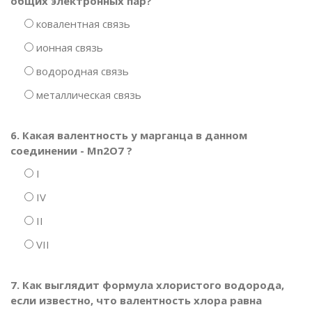
общих электронных пар?
ковалентная связь
ионная связь
водородная связь
металлическая связь
6. Какая валентность у марганца в данном
соединении - Mn2O7 ?
I
IV
II
VII
7. Как выглядит формула хлористого водорода,
если известно, что валентность хлора равна