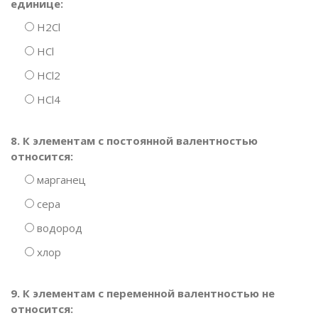
единице:
H2Cl
HCl
HCl2
HCl4
8. К элементам с постоянной валентностью
относится:
марганец
сера
водород
хлор
9. К элементам с переменной валентностью не
относится: