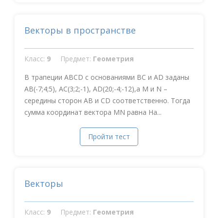
Векторы в пространстве
Класс:
9
Предмет:
Геометрия
В трапеции АВСD с основаниями ВС и АD заданы
AB(-7;4;5), AC(3;2;-1), AD(20;-4;-12),а М и N –
середины сторон АВ и СD соответственно. Тогда
сумма координат вектора MN равна На...
Пройти тест
Векторы
Класс:
9
Предмет:
Геометрия