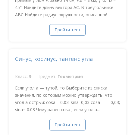
прямым углом А равно 14 см, АВ = 8 см, угол D =
45°. Найдите длину вектора АС. В треугольнике
АВС Найдите радиус окружности, описанной...
Пройти тест
Синус, косинус, тангенс угла
Класс:
9
Предмет:
Геометрия
Если угол a — тупой, то Выберите из списка
значения, по которым можно утверждать, что
угол a острый: cosa = 0,03; sina=0,03 cosa = — 0,03;
sina=-0.03 Чему равен cosa , если угол a...
Пройти тест