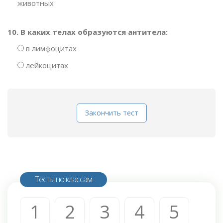
животных
10. В каких телах образуются антитела:
в лимфоцитах
лейкоцитах
Закончить тест
Тесты по классам
1
2
3
4
5