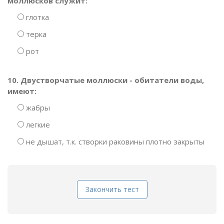
моллюсков служит:
глотка
терка
рот
10. Двустворчатые моллюски - обитатели воды,
имеют:
жабры
легкие
не дышат, т.к. створки раковины плотно закрыты
Закончить тест