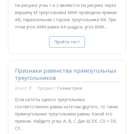
На рисунке углы 1 и 2 являются На рисунке через
вершину М треугольника MNK проведена прямая
АВ, параллельная стороне треугольника NK. При
этом угол АMN равен 64 градуса, угол ВМК...
Пройти тест
Признаки равенства прямоугольных
треугольников
Класс:
7
Предмет:
Геометрия
Если катеты одного треугольника
соответственно равны катетам другого, то такие
прямоугольные треугольники равны. Какой это
признак. Найдите углы: A, B, C Дан ∆CDE, CD = DE,
CF...