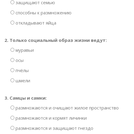
защищают семью
способны к размножению
откладывают яйца
2. Только социальный образ жизни ведут:
муравьи
осы
пчёлы
шмели
3. Самцы и самки:
размножаются и очищают жилое пространство
размножаются и кормят личинки
размножаются и защищают гнездо