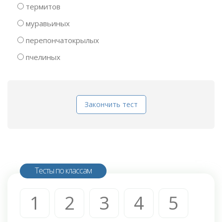
термитов
муравьиных
перепончатокрылых
пчелиных
Закончить тест
Тесты по классам
1
2
3
4
5