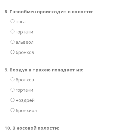
8. Газообмен происходит в полости:
носа
гортани
альвеол
бронхов
9. Воздух в трахею попадает из:
бронхов
гортани
ноздрей
бронхиол
10. В носовой полости: