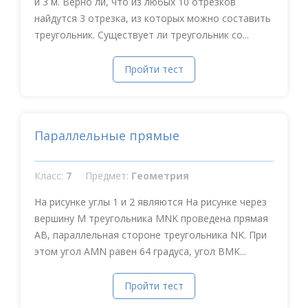
и 3 м. Верно ли, что из любых 10 отрезков
найдутся 3 отрезка, из которых можно составить
треугольник. Существует ли треугольник со...
Пройти тест
Параллельные прямые
Класс:
7
Предмет:
Геометрия
На рисунке углы 1 и 2 являются На рисунке через
вершину М треугольника MNK проведена прямая
АВ, параллельная стороне треугольника NK. При
этом угол АMN равен 64 градуса, угол ВМК...
Пройти тест