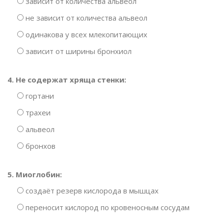
зависит от количества альвеол
не зависит от количества альвеол
одинакова у всех млекопитающих
зависит от ширины бронхиол
4. Не содержат хряща стенки:
гортани
трахеи
альвеол
бронхов
5. Миоглобин:
создаёт резерв кислорода в мышцах
переносит кислород по кровеносным сосудам