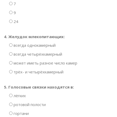
7
9
24
4. Желудок млекопитающих:
всегда однокамерный
всегда четырёхкамерный
может иметь разное число камер
трёх- и четырёхкамерный
5. Голосовые связки находятся в:
лёгких
ротовой полости
гортани