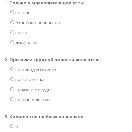
1. Только у млекопитающих есть:
печень
9 шейных позвонков
почки
диафрагма
2. Органами грудной полости являются:
пищевод и сердце
почки и матка
лёгкие и желудок
печень и лёгкие
3. Количество шейных позвонков:
6