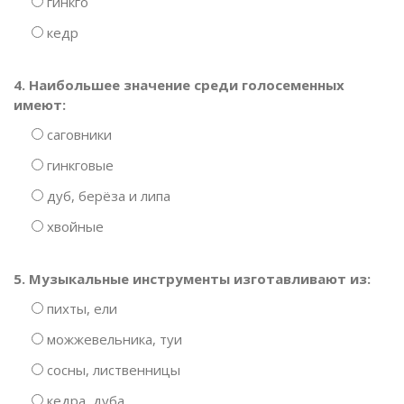
гинкго
кедр
4. Наибольшее значение среди голосеменных
имеют:
саговники
гинкговые
дуб, берёза и липа
хвойные
5. Музыкальные инструменты изготавливают из:
пихты, ели
можжевельника, туи
сосны, лиственницы
кедра, дуба