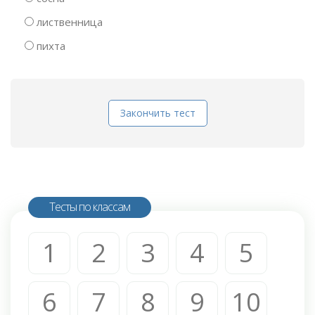
лиственница
пихта
Закончить тест
Тесты по классам
1
2
3
4
5
6
7
8
9
10