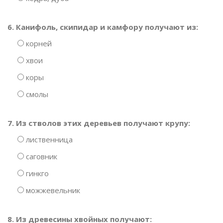
6. Канифоль, скипидар и камфору получают из:
корней
хвои
коры
смолы
7. Из стволов этих деревьев получают крупу:
лиственница
саговник
гинкго
можжевельник
8. Из древесины хвойных получают: