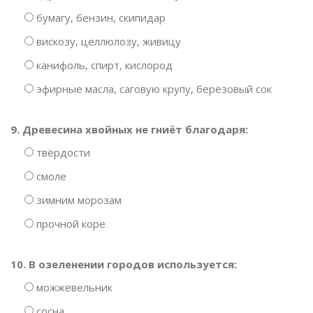
бумагу, бензин, скипидар
вискозу, целлюлозу, живицу
канифоль, спирт, кислород
эфирные масла, саговую крупу, берёзовый сок
9. Древесина хвойных не гниёт благодаря:
твёрдости
смоле
зимним морозам
прочной коре
10. В озеленении городов используется:
можжевельник
сосна