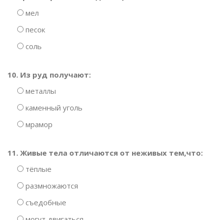
мел
песок
соль
10. Из руд получают:
металлы
каменный уголь
мрамор
11. Живые тела отличаются от неживых тем,что:
тёплые
размножаются
съедобные
могут двигаться