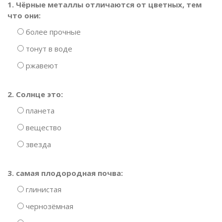
1. Чёрные металлы отличаются от цветных, тем
что они:
более прочные
тонут в воде
ржавеют
2. Солнце это:
планета
вещество
звезда
3. самая плодородная почва:
глинистая
чернозёмная