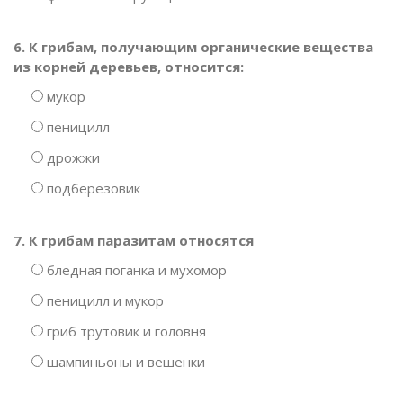
6. К грибам, получающим органические вещества
из корней деревьев, относится:
мукор
пеницилл
дрожжи
подберезовик
7. К грибам паразитам относятся
бледная поганка и мухомор
пеницилл и мукор
гриб трутовик и головня
шампиньоны и вешенки