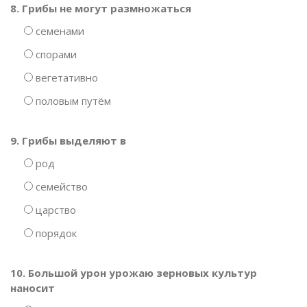
8. Грибы не могут размножаться
семенами
спорами
вегетативно
половым путём
9. Грибы выделяют в
род
семейство
царство
порядок
10. Большой урон урожаю зерновых культур
наносит