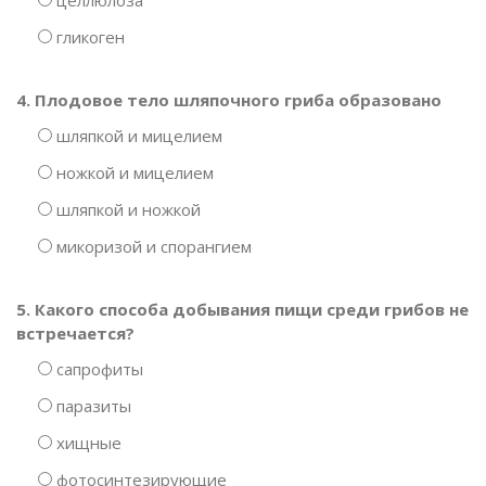
целлюлоза
гликоген
4. Плодовое тело шляпочного гриба образовано
шляпкой и мицелием
ножкой и мицелием
шляпкой и ножкой
микоризой и спорангием
5. Какого способа добывания пищи среди грибов не
встречается?
сапрофиты
паразиты
хищные
фотосинтезирующие