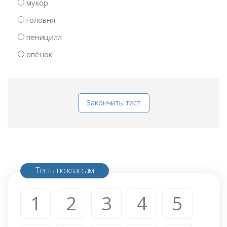
мукор
головня
пеницилл
опёнок
Закончить тест
Тесты по классам
1
2
3
4
5