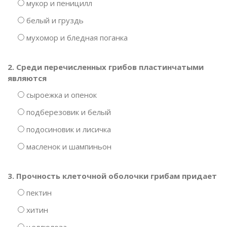
мукор и пеницилл
белый и груздь
мухомор и бледная поганка
2. Среди перечисленных грибов пластинчатыми
являются
сыроежка и опенок
подберезовик и белый
подосиновик и лисичка
масленок и шампиньон
3. Прочность клеточной оболочки грибам придает
пектин
хитин