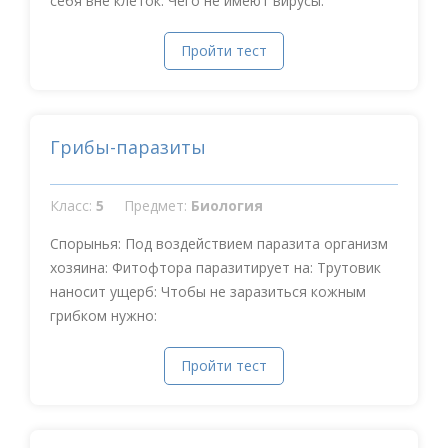
себя вне клеток. Чего не имеют вирусы.
Пройти тест
Грибы-паразиты
Класс:
5
Предмет:
Биология
Спорынья: Под воздействием паразита организм
хозяина: Фитофтора паразитирует на: Трутовик
наносит ущерб: Чтобы не заразиться кожным
грибком нужно:
Пройти тест