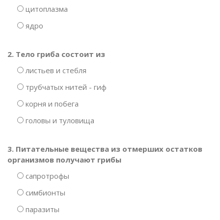
цитоплазма
ядро
2. Тело гриба состоит из
листьев и стебля
трубчатых нитей - гиф
корня и побега
головы и туловища
3. Питательные вещества из отмерших остатков
организмов получают грибы
сапротрофы
симбионты
паразиты