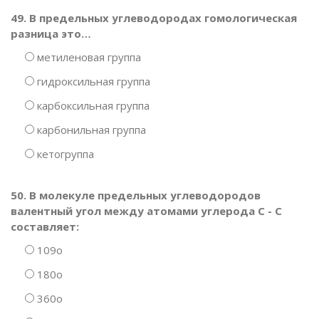
49. В предельных углеводородах гомологическая
разница это…
метиленовая группа
гидроксильная группа
карбоксильная группа
карбонильная группа
кетогруппа
50. В молекуле предельных углеводородов
валентный угол между атомами углерода С - С
составляет:
109о
180о
360о