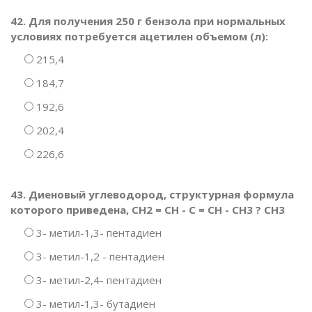
42. Для получения 250 г бензола при нормальных
условиях потребуется ацетилен объемом (л):
215,4
184,7
192,6
202,4
226,6
43. Диеновый углеводород, структурная формула
которого приведена, CH2 = CH - C = CH - CH3 ? CH3
3- метил-1,3- пентадиен
3- метил-1,2 - пентадиен
3- метил-2,4- пентадиен
3- метил-1,3- бутадиен