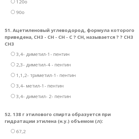
120о
90о
51. Ацетиленовый углеводород, формула которого
приведена, CH3 - CH - CH - C ? CH, называется ? ? CH3
CH3
3,4- диметил-1- пентин
2,3- диметил-4 - пентин
1,1,2- триметил-1- пентин
3,4- метил-1- пентин
3,4- диметил- 2- пентин
52. 138 г этилового спирта образуется при
гидратации этилена (н.у.) объемом (л):
67,2