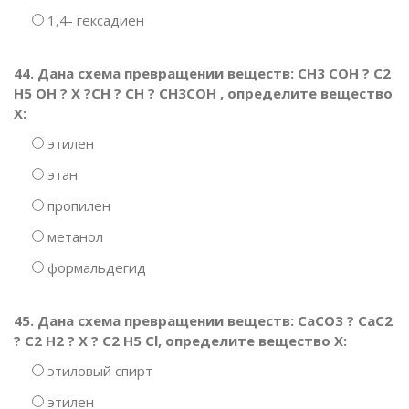
1,4- гексадиен
44. Дана схема превращении веществ: СН3 СОН ? С2
Н5 ОН ? Х ?СН ? СН ? СН3СОН , определите вещество
Х:
этилен
этан
пропилен
метанол
формальдегид
45. Дана схема превращении веществ: СаСО3 ? СаС2
? С2 Н2 ? Х ? С2 Н5 Сl, определите вещество Х:
этиловый спирт
этилен