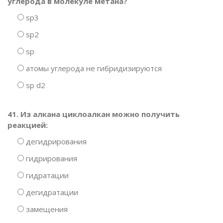
углерода в молекуле метана?
sp3
sp2
sp
атомы углерода не гибридизируются
sp d2
41. Из алкана циклоалкан можно получить
реакцией:
дегидрирования
гидрирования
гидратации
дегидратации
замещения