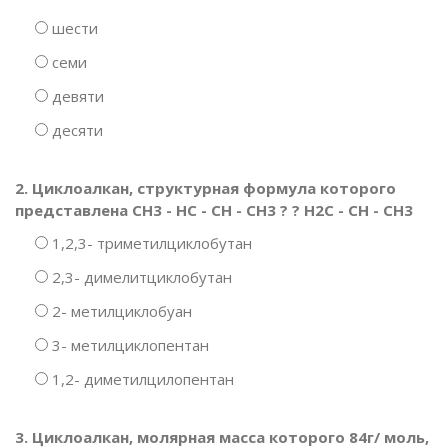
шести
семи
девяти
десяти
2. Циклоалкан, структурная формула которого
представлена CH3 - HC - CH - CH3 ? ? H2C - CH - CH3
1,2,3- триметилциклобутан
2,3- димелитциклобутан
2- метилциклобуан
3- метилциклопентан
1,2- диметилцилопентан
3. Циклоалкан, молярная масса которого 84г/ моль,