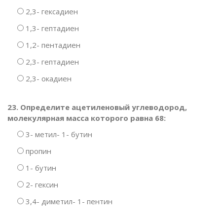
2,3- гексадиен
1,3- гептадиен
1,2- пентадиен
2,3- гептадиен
2,3- окадиен
23. Определите ацетиленовый углеводород,
молекулярная масса которого равна 68:
3- метил- 1- бутин
пропин
1- бутин
2- гексин
3,4- диметил- 1- пентин