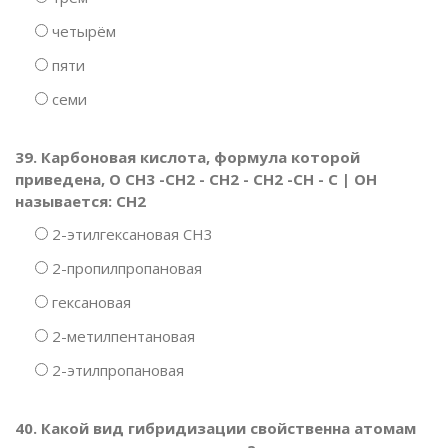
четырём
пяти
семи
39. Карбоновая кислота, формула которой
приведена, О СН3 -СН2 - СН2 - СН2 -СН - С | ОН
называется: СН2
2-этилгексановая СН3
2-пропилпропановая
гексановая
2-метилпентановая
2-этилпропановая
40. Какой вид гибридизации свойственна атомам