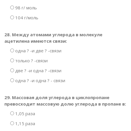
98 г/ моль
104 г/моль
28. Между атомами углерода в молекуле
ацетилена имеются связи:
одна ? -и две ? -связи
только ? -связи
две ? -и одна ? -связи
одна ? -и одна ? - связи
29. Массовая доля углерода в циклопропане
превосходит массовую долю углерода в пропане в:
1,05 раза
1,15 раза