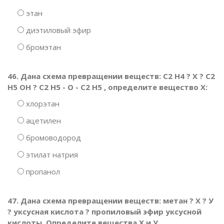
этан
диэтиловый эфир
бромэтан
46. Дана схема превращении веществ: С2 Н4 ? Х ? С2
Н5 ОН ? С2 Н5 - О - С2 Н5 , определите вещество Х:
хлорэтан
ацетилен
бромоводород
этилат натрия
пропанол
47. Дана схема превращении веществ: метан ? Х ? У
? уксусная кислота ? пропиловый эфир уксусной
кислоты. Определите вещества Х и У.