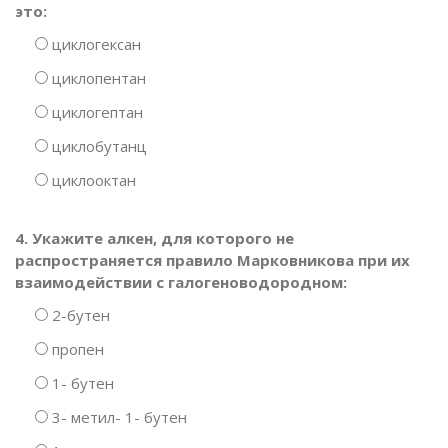
это:
циклогексан
циклопентан
циклогептан
циклобутанц
циклооктан
4. Укажите алкен, для которого не
распространяется правило Марковникова при их
взаимодействии с галогеноводородном:
2-бутен
пропен
1- бутен
3- метил- 1- бутен