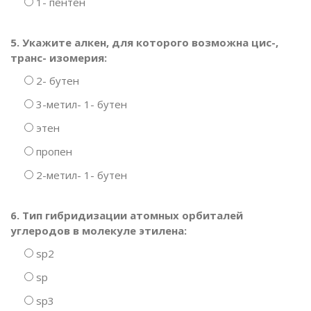
1- пентен
5. Укажите алкен, для которого возможна цис-,
транс- изомерия:
2- бутен
3-метил- 1- бутен
этен
пропен
2-метил- 1- бутен
6. Тип гибридизации атомных орбиталей
углеродов в молекуле этилена:
sp2
sp
sp3