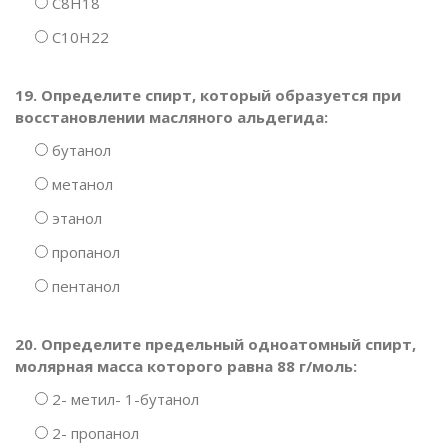
C8H18
C10H22
19. Определите спирт, который образуется при
восстановлении масляного альдегида:
бутанол
метанол
этанол
пропанол
пентанол
20. Определите предельный одноатомный спирт,
молярная масса которого равна 88 г/моль:
2- метил- 1-бутанол
2- пропанол