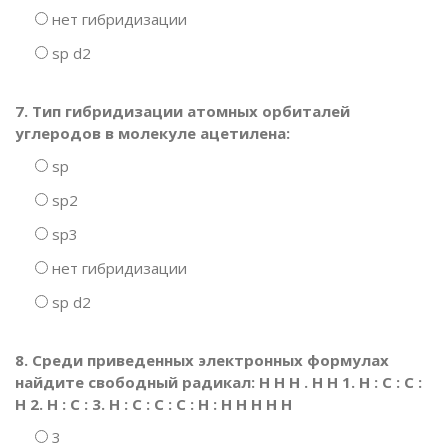
нет гибридизации
sp d2
7. Тип гибридизации атомных орбиталей
углеродов в молекуле ацетилена:
sp
sp2
sp3
нет гибридизации
sp d2
8. Среди приведенных электронных формулах
найдите свободный радикал: H H H . H H 1. H : C : C :
H 2. H : C : 3. H : C : C : C : H : H H H H H
3