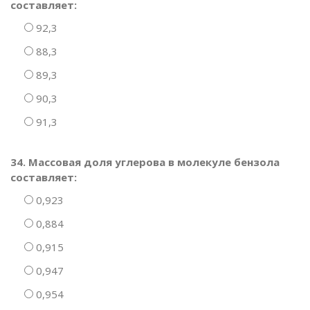
составляет:
92,3
88,3
89,3
90,3
91,3
34. Массовая доля углерова в молекуле бензола
составляет:
0,923
0,884
0,915
0,947
0,954