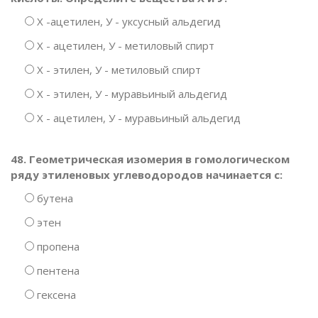
Х -ацетилен, У - уксусный альдегид
Х - ацетилен, У - метиловый спирт
Х - этилен, У - метиловый спирт
Х - этилен, У - муравьиный альдегид
Х - ацетилен, У - муравьиный альдегид
48. Геометрическая изомерия в гомологическом
ряду этиленовых углеводородов начинается с:
бутена
этен
пропена
пентена
гексена