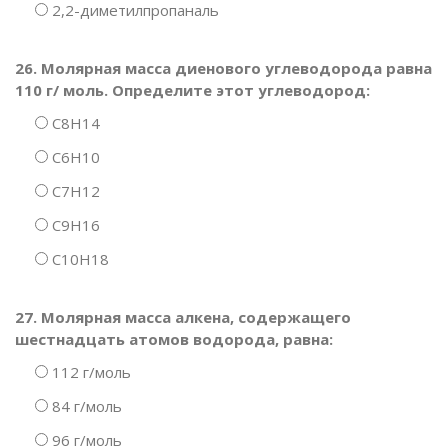
2,2-диметилпропаналь
26. Молярная масса диенового углеводорода равна
110 г/ моль. Определите этот углеводород:
C8H14
C6H10
C7H12
C9H16
C10H18
27. Молярная масса алкена, содержащего
шестнадцать атомов водорода, равна:
112 г/моль
84 г/моль
96 г/моль