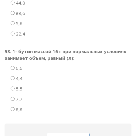
44,8
89,6
5,6
22,4
53. 1- бутин массой 16 г при нормальных условиях
занимает объем, равный (л):
6,6
4,4
5,5
7,7
8,8