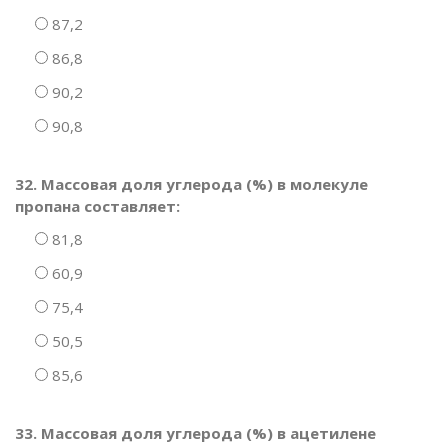
87,2
86,8
90,2
90,8
32. Массовая доля углерода (%) в молекуле
пропана составляет:
81,8
60,9
75,4
50,5
85,6
33. Массовая доля углерода (%) в ацетилене