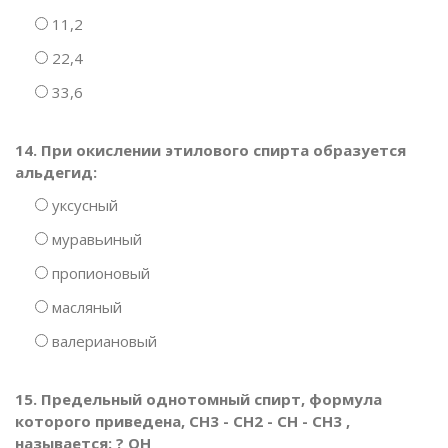
11,2
22,4
33,6
14. При окислении этилового спирта образуется
альдегид:
уксусный
муравьиный
пропионовый
масляный
валериановый
15. Предельный однотомный спирт, формула
которого приведена, CH3 - CH2 - CH - CH3 ,
называется: ? ОH