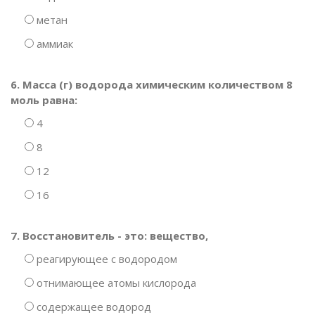
метан
аммиак
6. Масса (г) водорода химическим количеством 8
моль равна:
4
8
12
16
7. Восстановитель - это: вещество,
реагирующее с водородом
отнимающее атомы кислорода
содержащее водород