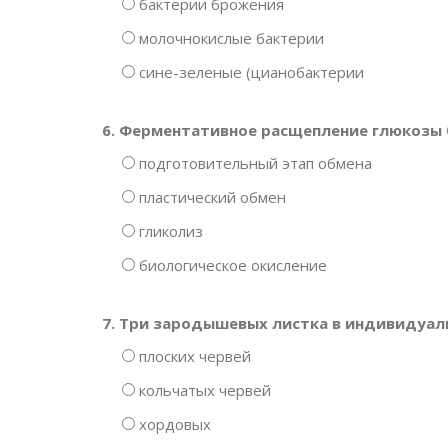
бактерии брожения
молочнокислые бактерии
сине-зеленые (цианобактерии
6. Ферментативное расщепление глюкозы б
подготовительный этап обмена
пластический обмен
гликолиз
биологическое окисление
7. Три зародышевых листка в индивидуал
плоских червей
кольчатых червей
хордовых