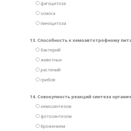
фагоцитоза
осмоса
пиноцитоза
13. Способность к хемоавтотрофному пит
бактерий
животных
растений
грибов
14. Совокупность реакций синтеза органи
хемосинтезом
фотосинтезом
брожением