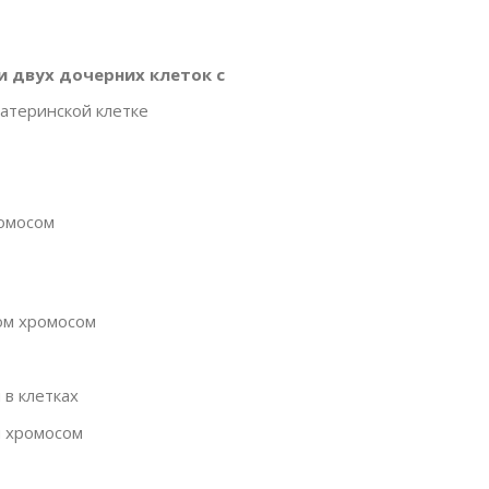
и двух дочерних клеток с
атеринской клетке
омосом
ом хромосом
в клетках
м хромосом