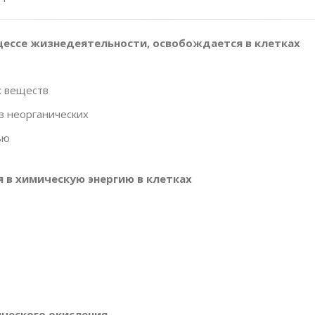
оцессе жизнедеятельности, освобождается в клетках
х веществ
з неорганических
ью
я в химическую энергию в клетках
ического окисления