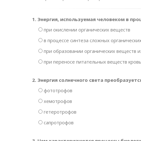
1. Энергия, используемая человеком в пр
при окислении органических веществ
в процессе синтеза сложных органически
при образовании органических веществ и
при переносе питательных веществ кров
2. Энергия солнечного света преобразуетс
фототрофов
хемотрофов
гетеротрофов
сапротрофов
3. Чем характеризуются процессы биолог