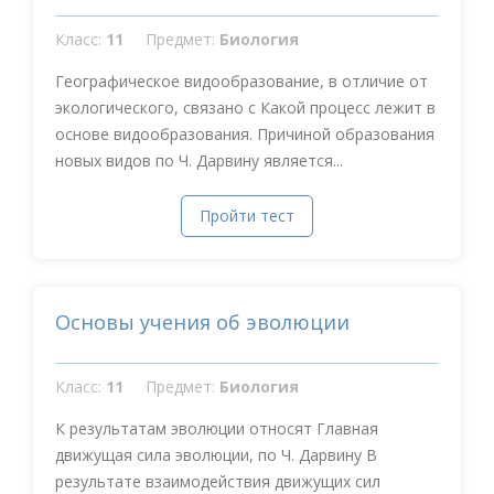
Класс:
11
Предмет:
Биология
Географическое видообразование, в отличие от
экологического, связано с Какой процесс лежит в
основе видообразования. Причиной обра​зо​ва​ния
новых видов по Ч. Дар​ви​ну является​...
Пройти тест
Основы учения об эволюции
Класс:
11
Предмет:
Биология
К результатам эволюции относят Главная
движущая сила эволюции, по Ч. Дарвину В
результате взаимодействия движущих сил