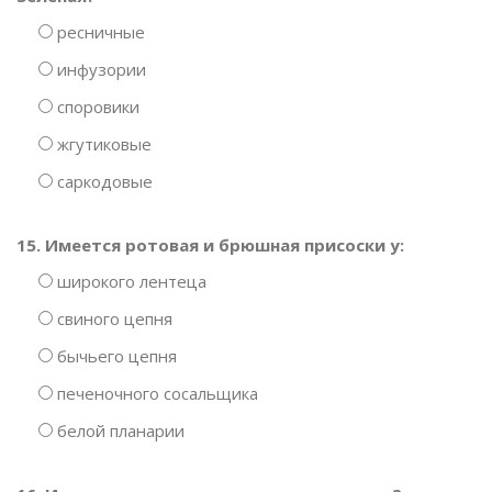
ресничные
инфузории
споровики
жгутиковые
саркодовые
15. Имеется ротовая и брюшная присоски у:
широкого лентеца
свиного цепня
бычьего цепня
печеночного сосальщика
белой планарии