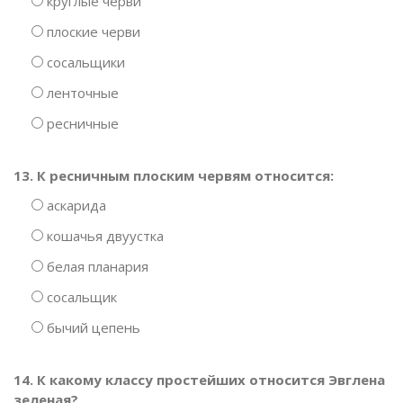
круглые черви
плоские черви
сосальщики
ленточные
ресничные
13. К ресничным плоским червям относится:
аскарида
кошачья двуустка
белая планария
сосальщик
бычий цепень
14. К какому классу простейших относится Эвглена
зеленая?