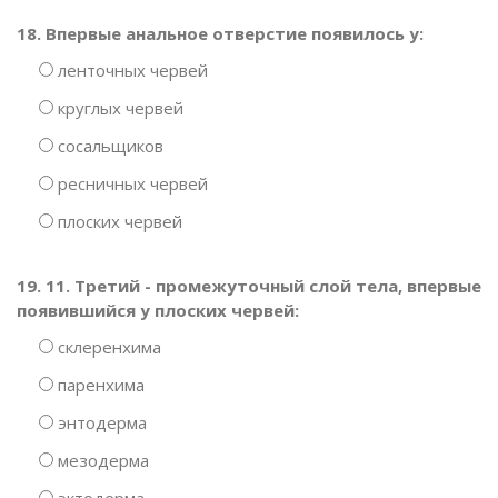
18. Впервые анальное отверстие появилось у:
ленточных червей
круглых червей
сосальщиков
ресничных червей
плоских червей
19. 11. Третий - промежуточный слой тела, впервые
появившийся у плоских червей:
склеренхима
паренхима
энтодерма
мезодерма