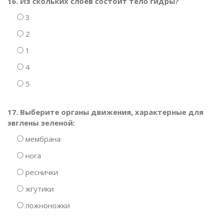
16. Из скольких слоев состоит тело гидры?
3
2
1
4
5
17. Выберите органы движения, характерные для
эвглены зеленой:
мембрана
нога
реснички
жгутики
ложноножки